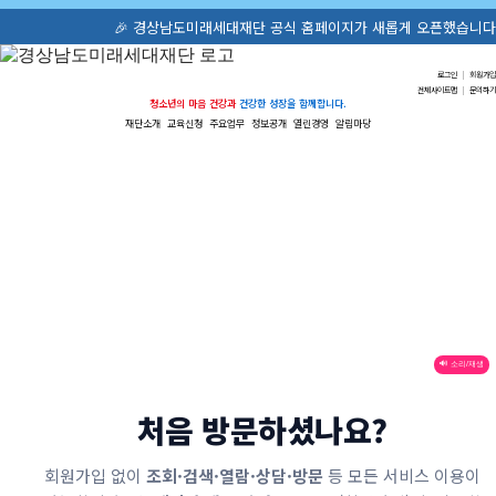
🎉 경상남도미래세대재단 공식 홈페이지가 새롭게 오픈했습니다! 청소년
로그인
|
회원가입
전체사이트맵
|
문의하기
청소년의 마음 건강과
건강한 성장을 함께합니다.
재단소개
교육신청
주요업무
정보공개
열린경영
알림마당
🔊 소리/재생
처음 방문하셨나요?
회원가입 없이
조회·검색·열람·상담·방문
등 모든 서비스 이용이