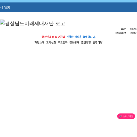
로그인
|
회원가입
전체사이트맵
|
문의하기
청소년의 마음 건강과
건강한 성장을 함께합니다.
재단소개
교육신청
주요업무
정보공개
열린경영
알림마당
🔊 소리/재생