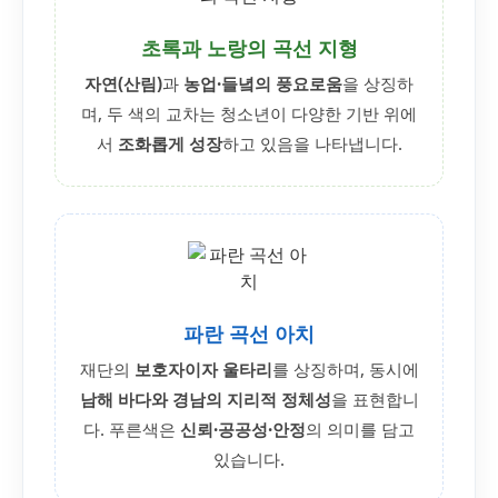
초록과 노랑의 곡선 지형
자연(산림)
과
농업·들녘의 풍요로움
을 상징하
며, 두 색의 교차는 청소년이 다양한 기반 위에
서
조화롭게 성장
하고 있음을 나타냅니다.
파란 곡선 아치
재단의
보호자이자 울타리
를 상징하며, 동시에
남해 바다와 경남의 지리적 정체성
을 표현합니
다. 푸른색은
신뢰·공공성·안정
의 의미를 담고
있습니다.