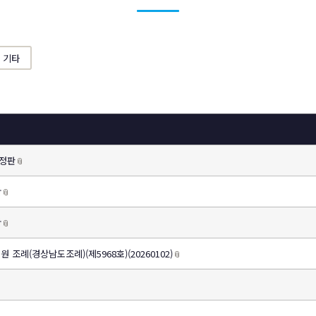
기타
개정판
📎
황
📎
황
📎
조례(경상남도조례)(제5968호)(20260102)
📎