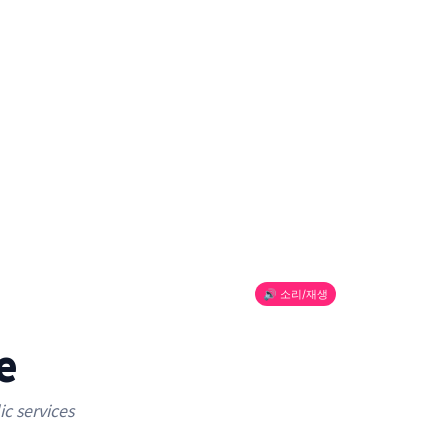
🔊 소리/재생
e
c services