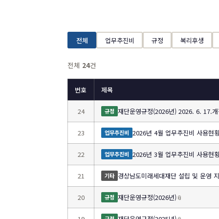
전체
업무추진비
규정
복리후생
전체
24
건
번호
제목
24
재단운영규정(2026년) 2026. 6. 17.
규정
23
2026년 4월 업무추진비 사용현
업무추진비
22
2026년 3월 업무추진비 사용현
업무추진비
21
경상남도미래세대재단 설립 및 운영 지원 
기타
20
재단운영규정(2026년)
📎
규정
19
재단운영규정(2025년)
📎
규정