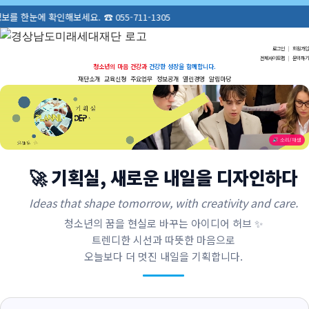
확인해보세요. ☎ 055-711-1305
로그인
|
회원가입
전체사이트맵
|
문의하기
청소년의 마음 건강과
건강한 성장을 함께합니다.
재단소개
교육신청
주요업무
정보공개
열린경영
알림마당
🔊 소리/재생
🚀 기획실, 새로운 내일을 디자인하다
Ideas that shape tomorrow, with creativity and care.
청소년의 꿈을 현실로 바꾸는 아이디어 허브 ✨
트렌디한 시선과 따뜻한 마음으로
오늘보다 더 멋진 내일을 기획합니다.