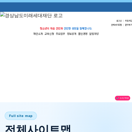
로그인
|
회원가입
전체사이트맵
|
문의하기
청소년의 마음 건강과
건강한 성장을 함께합니다.
재단소개
교육신청
주요업무
정보공개
열린경영
알림마당
🔊 소리/재생
Full site map
전체사이트맵