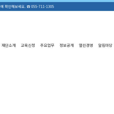
☎ 055-711-1305
재단소개
교육신청
주요업무
정보공개
열린경영
알림마당