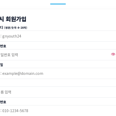
시 회원가입
이디
(영문/숫자 4~20자)
번호
👁️
일
번호