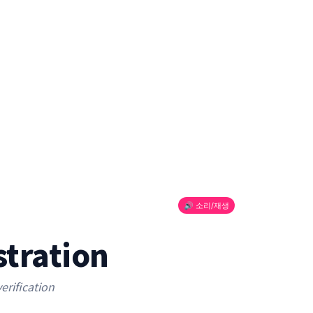
🔊 소리/재생
tration
erification